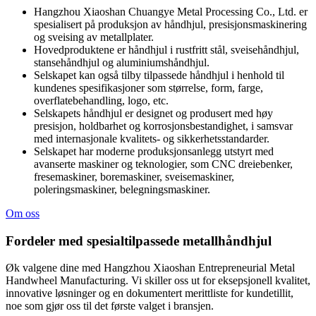
Hangzhou Xiaoshan Chuangye Metal Processing Co., Ltd. er
spesialisert på produksjon av håndhjul, presisjonsmaskinering
og sveising av metallplater.
Hovedproduktene er håndhjul i rustfritt stål, sveisehåndhjul,
stansehåndhjul og aluminiumshåndhjul.
Selskapet kan også tilby tilpassede håndhjul i henhold til
kundenes spesifikasjoner som størrelse, form, farge,
overflatebehandling, logo, etc.
Selskapets håndhjul er designet og produsert med høy
presisjon, holdbarhet og korrosjonsbestandighet, i samsvar
med internasjonale kvalitets- og sikkerhetsstandarder.
Selskapet har moderne produksjonsanlegg utstyrt med
avanserte maskiner og teknologier, som CNC dreiebenker,
fresemaskiner, boremaskiner, sveisemaskiner,
poleringsmaskiner, belegningsmaskiner.
Om oss
Fordeler med spesialtilpassede metallhåndhjul
Øk valgene dine med Hangzhou Xiaoshan Entrepreneurial Metal
Handwheel Manufacturing. Vi skiller oss ut for eksepsjonell kvalitet,
innovative løsninger og en dokumentert merittliste for kundetillit,
noe som gjør oss til det første valget i bransjen.