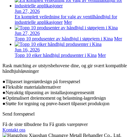
Jun 27, 2026
En komplett veiledning for valg av ventilhåndhjul for
industrielle applikasjoner
Mer
Jun 27, 2026
Topp 10 produsenter av håndhjul i støpejern i Kina
Mer
Jun 16, 2026
Topp 10 eiker håndhjul produsenter i Kina
Mer
Rask matching av utstyrsbehovene dine, og gir svært kompatible
håndhjulsløsninger
●
Tilpasset ingeniørdesign på forespørsel
●
Fleksible materialalternativer
●
Nøyaktig tilpasning av installasjonsgrensesnitt
●
Optimalisert dreiemoment og belastning-lagerdesign
●
Støtte for tegning og prøve-basert tilpasset produksjon
Send forespørsel
Få de siste tilbudene fra Få gratis vareprøver
Kontakt oss