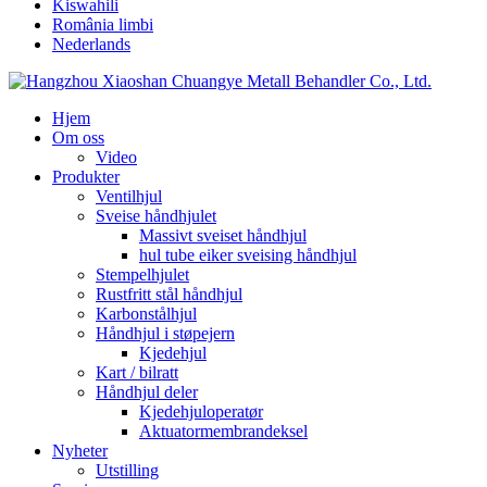
Kiswahili
România limbi
Nederlands
Hjem
Om oss
Video
Produkter
Ventilhjul
Sveise håndhjulet
Massivt sveiset håndhjul
hul tube eiker sveising håndhjul
Stempelhjulet
Rustfritt stål håndhjul
Karbonstålhjul
Håndhjul i støpejern
Kjedehjul
Kart / bilratt
Håndhjul deler
Kjedehjuloperatør
Aktuatormembrandeksel
Nyheter
Utstilling