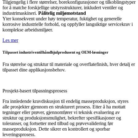
Tilgjengelig i flere størrelser, borekonfigurasjoner og tilkoblingstyper
for å matche forskjellige utstyrsstrukturer, inkludert ventiler og
industrimaskineri.
Pålitelig miljømotstand
Yter konsekvent under høy temperatur, fuktighet og generelle
korrosive industrielle forhold, og oppfyller langsiktige servicekrav i
komplekse arbeidsmiljøer.
Les mer
Tilpasset industriventilhåndhjulprodusent og OEM-løsninger
Fra størrelse og struktur til materiale og overflatefinish, hver detalj er
tilpasset dine applikasjonsbehov.
Prosjekt-basert tilpasningsprosess
Fra innledende kravdiskusjon til endelig masseproduksjon, styres
alle prosjekter gjennom en strukturert prosess. Etter å ha mottatt
tegninger eller prøver, gjennomfører vi teknisk evaluering av
struktur og produksjonsmulighet, bekrefter spesifikasjoner og
toleranser, og fortsetter med tilbud og prøvevalidering før
masseproduksjon. Dette sikrer en kontrollert og sporbar
leveringsprosess.