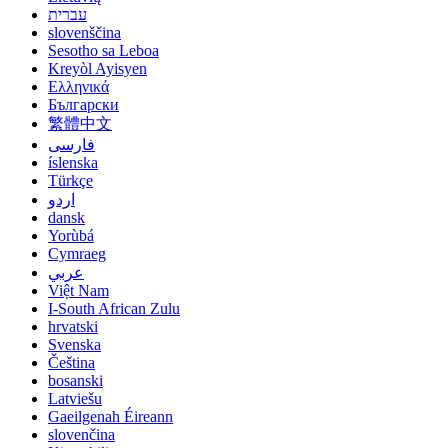
עברית
slovenščina
Sesotho sa Leboa
Kreyòl Ayisyen
Ελληνικά
Български
繁體中文
فارسی
íslenska
Türkçe
اردو
dansk
Yorùbá
Cymraeg
عربي
Việt Nam
I-South African Zulu
hrvatski
Svenska
Čeština
bosanski
Latviešu
Gaeilgenah Éireann
slovenčina