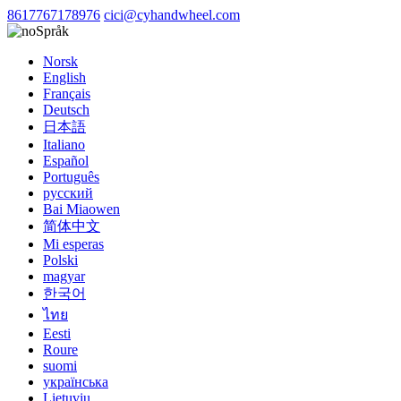
8617767178976
cici@cyhandwheel.com
Språk
Norsk
English
Français
Deutsch
日本語
Italiano
Español
Português
русский
Bai Miaowen
简体中文
Mi esperas
Polski
magyar
한국어
ไทย
Eesti
Roure
suomi
українська
Lietuvių