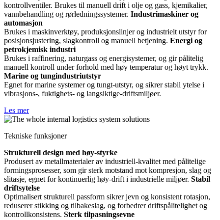
kontrollventiler. Brukes til manuell drift i olje og gass, kjemikalier,
vannbehandling og rørledningssystemer.
Industrimaskiner og
automasjon
Brukes i maskinverktøy, produksjonslinjer og industrielt utstyr for
posisjonsjustering, slagkontroll og manuell betjening.
Energi og
petrokjemisk industri
Brukes i raffinering, naturgass og energisystemer, og gir pålitelig
manuell kontroll under forhold med høy temperatur og høyt trykk.
Marine og tungindustriutstyr
Egnet for marine systemer og tungt-utstyr, og sikrer stabil ytelse i
vibrasjons-, fuktighets- og langsiktige-driftsmiljøer.
Les mer
Tekniske funksjoner
Strukturell design med høy-styrke
Produsert av metallmaterialer av industriell-kvalitet med pålitelige
formingsprosesser, som gir sterk motstand mot kompresjon, slag og
slitasje, egnet for kontinuerlig høy-drift i industrielle miljøer.
Stabil
driftsytelse
Optimalisert strukturell passform sikrer jevn og konsistent rotasjon,
reduserer stikking og tilbakeslag, og forbedrer driftspålitelighet og
kontrollkonsistens.
Sterk tilpasningsevne